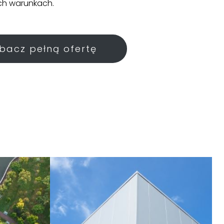
ych warunkach.
bacz pełną ofertę