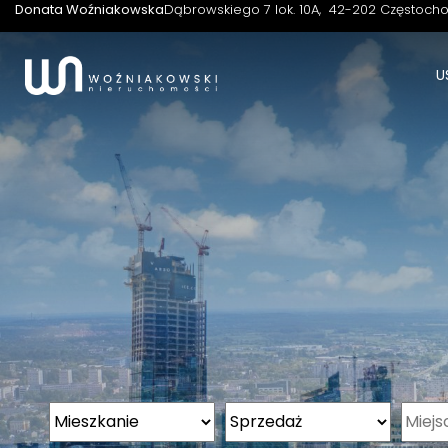
Donata Woźniakowska
Dąbrowskiego 7 lok. 10A
42-202 Częstoch
U