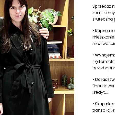
Sprzedaż n
znajdziemy
skuteczną 
•
Kupno nie
mieszkanie 
możliwości
•
Wynajem
się formal
bez zbędne
•
Doradztw
finansowym
kredytu.
•
Skup nier
transakcji