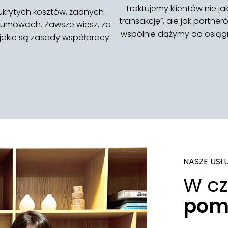
Traktujemy klientów nie ja
krytych kosztów, żadnych
transakcję”, ale jak partneró
 umowach. Zawsze wiesz, za
wspólnie dążymy do osiągn
i jakie są zasady współpracy.
NASZE USŁ
W c
pom