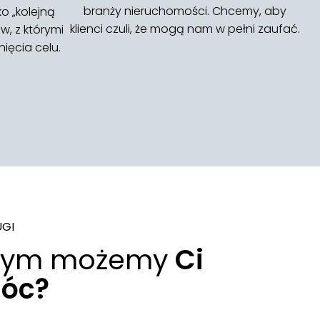
branży nieruchomości. Chcemy, aby
ko „kolejną
klienci czuli, że mogą nam w pełni zaufać.
w, z którymi
ięcia celu.
UGI
zym możemy
Ci
óc?