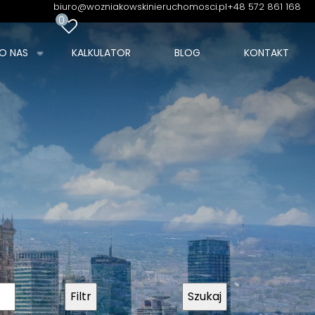
biuro@wozniakowskinieruchomosci.pl
+48 572 861 168
0
O NAS
KALKULATOR
BLOG
KONTAKT