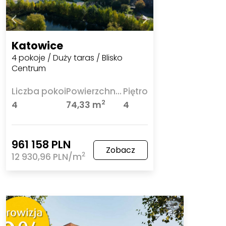
Katowice
4 pokoje / Duży taras / Blisko
Centrum
Liczba pokoi
Powierzchnia
Piętro
2
4
74,33 m
4
961 158 PLN
Zobacz
2
12 930,96 PLN/m