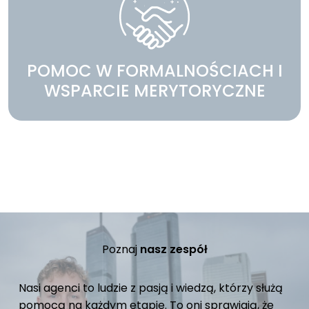
POMOC W FORMALNOŚCIACH I
WSPARCIE MERYTORYCZNE
Poznaj
nasz zespół
Nasi agenci to ludzie z pasją i wiedzą, którzy służą
pomocą na każdym etapie. To oni sprawiają, że