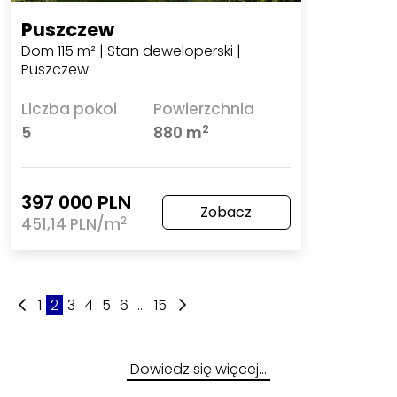
Puszczew
Dom 115 m² | Stan deweloperski |
Puszczew
Liczba pokoi
Powierzchnia
2
5
880 m
397 000 PLN
Zobacz
2
451,14 PLN/m
1
2
3
4
5
6
...
15
Dowiedz się więcej…