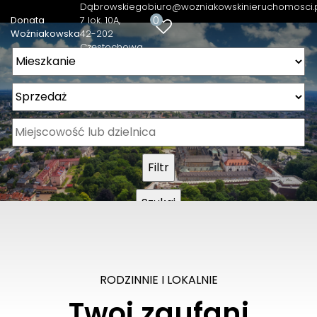
Dąbrowskiego
biuro@wozniakowskinieruchomosci.
0
Donata
7 lok. 10A
Woźniakowska
42-202
Częstochowa
RODZINNIE I LOKALNIE
Twoi zaufani