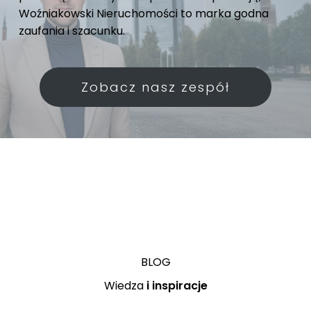
Woźniakowski Nieruchomości to marka godna
zaufania i szacunku.
Zobacz nasz zespół
BLOG
Wiedza
i inspiracje