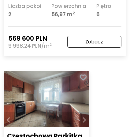
Liczba pokoi
Powierzchnia
Piętro
2
2
56,97 m
6
569 600 PLN
Zobacz
2
9 998,24 PLN/m
Częstochowa Parkitka