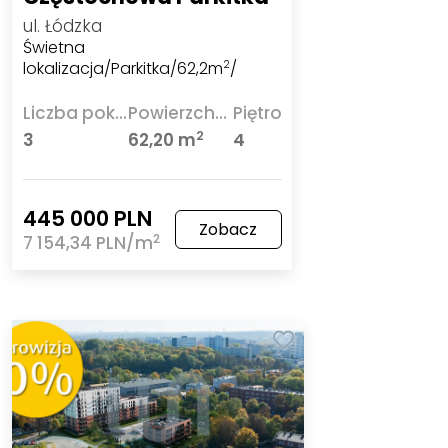
ul. Łódzka
Świetna
lokalizacja/Parkitka/62,2m
/
2
Liczba pokoi
Powierzchnia
Piętro
2
3
62,20 m
4
445 000 PLN
Zobacz
2
7 154,34 PLN/m