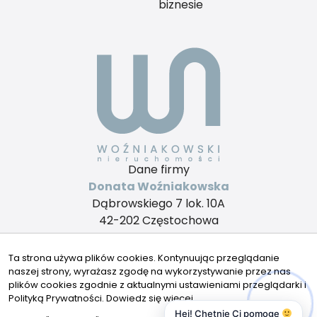
biznesie
Dane firmy
Donata Woźniakowska
Dąbrowskiego 7 lok. 10A
42-202 Częstochowa
Kontakt
biuro@wozniakowskinieruchomosci.pl
Ta strona używa plików cookies. Kontynuując przeglądanie
naszej strony, wyrażasz zgodę na wykorzystywanie przez nas
+48 572 861 168
plików cookies zgodnie z aktualnymi ustawieniami przeglądarki i
Znajdziesz nas tu
Polityką Prywatności.
Dowiedz się więcej
Hej! Chętnie Ci pomogę