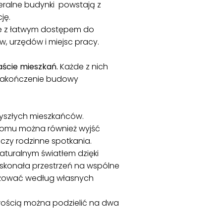
eralne budynki powstają z
ję.
 ale z łatwym dostępem do
ów, urzędów i miejsc pracy.
aście mieszkań.
Każde z nich
 Zakończenie budowy
yszłych mieszkańców.
i domu można również wyjść
zy rodzinne spotkania.
turalnym światłem dzięki
oskonała przestrzeń na wspólne
anżować według własnych
twością można podzielić na dwa