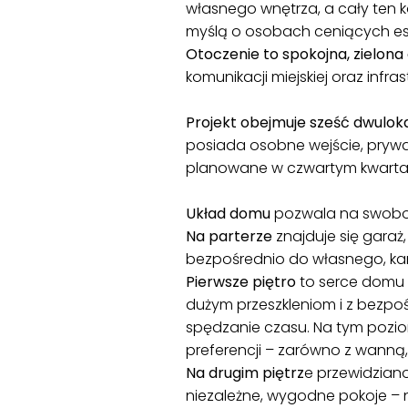
własnego wnętrza, a cały ten 
myślą o osobach ceniących est
Otoczenie to spokojna, zielona
komunikacji miejskiej oraz infra
Projekt obejmuje sześć dwulo
posiada osobne wejście, pryw
planowane w czwartym kwartal
Układ domu
pozwala na swobod
Na parterze
znajduje się garaż,
bezpośrednio do własnego, ka
Pierwsze piętro
to serce domu 
dużym przeszkleniom i z bezpo
spędzanie czasu. Na tym pozio
preferencji – zarówno z wanną, 
Na drugim piętrz
e przewidzian
niezależne, wygodne pokoje – n