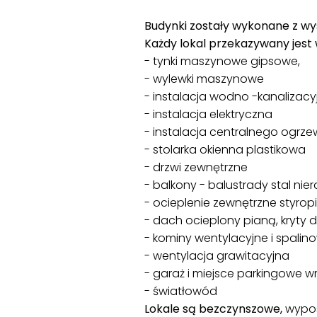
Budynki zostały wykonane z wys
Każdy lokal przekazywany jest 
- tynki maszynowe gipsowe,
- wylewki maszynowe
- instalacja wodno -kanalizacy
- instalacja elektryczna
- instalacja centralnego ogr
- stolarka okienna plastikowa
- drzwi zewnętrzne
- balkony - balustrady stal ni
- ocieplenie zewnętrzne styrop
- dach ocieplony pianą, kryt
- kominy wentylacyjne i spalin
- wentylacja grawitacyjna
- garaż i miejsce parkingowe w
- światłowód
Lokale są bezczynszowe,
wypo