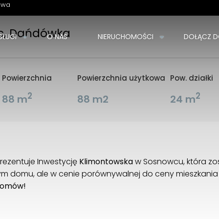
owa
c, Dańdówka
SŁUGI
O NAS
NIERUCHOMOŚCI
DOŁĄCZ D
Powierzchnia
Powierzchnia użytkowa
Pow. działki
2
2
88 m
88 m2
24 m
rezentuje Inwestycję
Klimontowska
w Sosnowcu, która zos
m domu, ale w cenie porównywalnej do ceny mieszkania 
 domów!