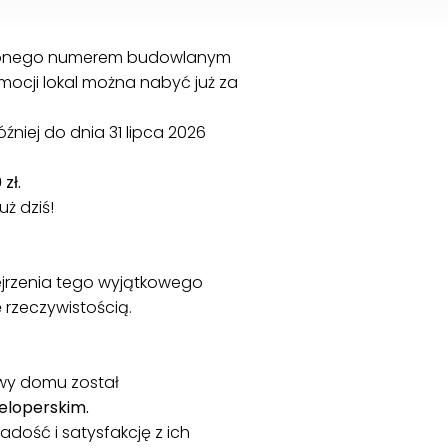
naczonego numerem budowlanym
mocji lokal można nabyć już za
niej do dnia 31 lipca 2026
zł.
ż dziś!
bejrzenia tego wyjątkowego
 rzeczywistością.
wy domu został
eloperskim.
dość i satysfakcję z ich