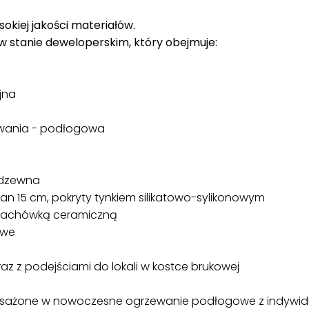
okiej jakości materiałów.
w stanie deweloperskim, który obejmuje:
jna
zewania - podłogowa
erdzewna
ian 15 cm, pokryty tynkiem silikatowo-sylikonowym
y dachówką ceramiczną
owe
raz z podejściami do lokali w kostce brukowej
sażone w nowoczesne ogrzewanie podłogowe z indywid