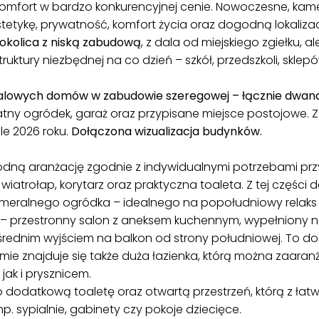
komfort w bardzo konkurencyjnej cenie. Nowoczesne, kam
etykę, prywatność, komfort życia oraz dogodną lokalizac
 okolica z niską zabudową
, z dala od miejskiego zgiełku,
struktury niezbędnej na co dzień – szkół, przedszkoli, sklep
kalowych domów w zabudowie szeregowej – łącznie dwan
atny ogródek, garaż oraz przypisane miejsce postojowe.
e 2026 roku.
Dołączona wizualizacja budynków.
ną aranżację zgodnie z indywidualnymi potrzebami prz
 wiatrołap, korytarz oraz praktyczna toaleta. Z tej częśc
meralnego ogródka – idealnego na popołudniowy relaks c
– przestronny salon z aneksem kuchennym, wypełniony na
średnim wyjściem na balkon od strony południowej. To d
mie znajduje się także duża łazienka, którą można zaar
jak i prysznicem.
o dodatkową toaletę oraz otwartą przestrzeń, którą z ła
p. sypialnie, gabinety czy pokoje dziecięce.