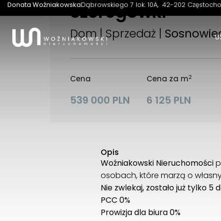
szeregówki
Donata Woźniakowska
Dąbrowskiego 7 lok. 10A
42-202 Częstoch
Dom | Sprzedaż |
Sosnowie
U
2
Cena
Cena za m
539 000 PLN
6 125 PLN
Opis
Woźniakowski Nieruchomości
p
osobach, które marzą o własny
Nie zwlekaj, zostało już tylko 5
PCC 0%
Prowizja dla biura 0%