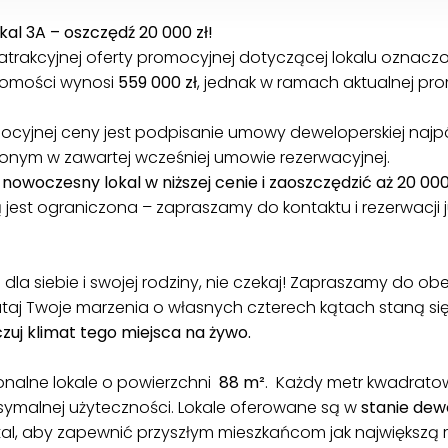
al 3A – oszczędź 20 000 zł!
 atrakcyjnej oferty promocyjnej dotyczącej lokalu oz
homości wynosi
559 000 zł
, jednak w ramach aktualnej pro
cyjnej ceny jest podpisanie umowy deweloperskiej najpóź
lonym w zawartej wcześniej umowie rezerwacyjnej.
nowoczesny lokal w niższej cenie i zaoszczędzić aż 20 000 
 jest ograniczona – zapraszamy do kontaktu i rezerwacji ju
 dla siebie i swojej rodziny, nie czekaj! Zapraszamy do o
taj Twoje marzenia o własnych czterech kątach staną się
oczuj klimat tego miejsca na żywo.
nalne lokale o powierzchni
88 m²
. Każdy metr kwadrato
ymalnej użyteczności. Lokale oferowane są w
stanie dew
l, aby zapewnić przyszłym mieszkańcom jak największą ra