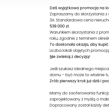
Dziś wyjątkowa promocja na lok
Zapraszamy do skorzystania z
3A. Standardowa cena nieruc
539 000 zł.
Warunkiem skorzystania z promo
roku, zgodnie z terminem okreś
To doskonała okazja, aby kupić 
Liczba lokali objętych promocją
N
ie zwlekaj z decyzją!
Jeśli szukasz idealnego miejsca
domu – być może to właśnie tu
Zrób pierwszy krok już dziś i p
Mamy do zaoferowania funkcjo
zaprojektowany z myślą o maks
Dopracowany został każdy deta