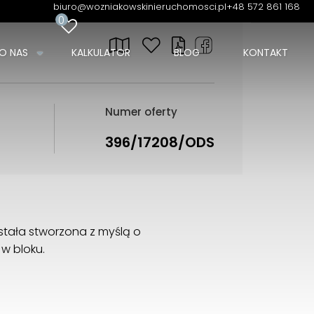
biuro@wozniakowskinieruchomosci.pl
+48 572 861 168
0
O NAS
KALKULATOR
BLOG
KONTAKT
Numer oferty
396/17208/ODS
tała stworzona z myślą o
w bloku.