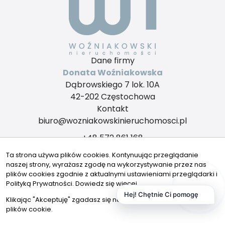
Dane firmy
Donata Woźniakowska
Dąbrowskiego 7 lok. 10A
42-202 Częstochowa
Kontakt
biuro@wozniakowskinieruchomosci.pl
+48 572 861 168
Znajdziesz nas tu
Ta strona używa plików cookies. Kontynuując przeglądanie
naszej strony, wyrażasz zgodę na wykorzystywanie przez nas
plików cookies zgodnie z aktualnymi ustawieniami przeglądarki i
Polityką Prywatności.
Dowiedz się więcej
Hej! Chętnie Ci pomogę
© 2026 Wszystkie prawa zastrzeżone | Program dla biur
Klikając "Akceptuję" zgadasz się na wykorzystywanie przez nas
nieruchomości - asaricrm.com
plików cookie.