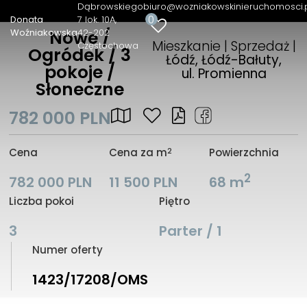
Dąbrowskiego
biuro@wozniakowskinieruchomosci.
0
Donata
7 lok. 10A
Woźniakowska
42-202
Nowe /
Mieszkanie | Sprzedaż |
Częstochowa
Ogródek / 3
Łódź, Łódź-Bałuty,
pokoje /
ul. Promienna
Słoneczne
782 000 PLN
2
Cena
Cena za m
Powierzchnia
2
782 000 PLN
11 500 PLN
68 m
Liczba pokoi
Piętro
3
Parter / 1
Numer oferty
1423/17208/OMS