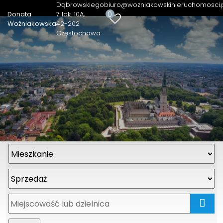
Dąbrowskiego
biuro@wozniakowskinieruchomosci.
0
Donata
7 lok. 10A
Woźniakowska
42-202
Częstochowa