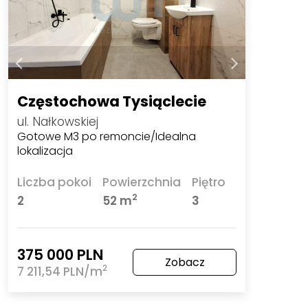
Częstochowa Tysiąclecie
ul. Nałkowskiej
Gotowe M3 po remoncie/Idealna
lokalizacja
Liczba pokoi
Powierzchnia
Piętro
2
2
52 m
3
375 000 PLN
Zobacz
2
7 211,54 PLN/m