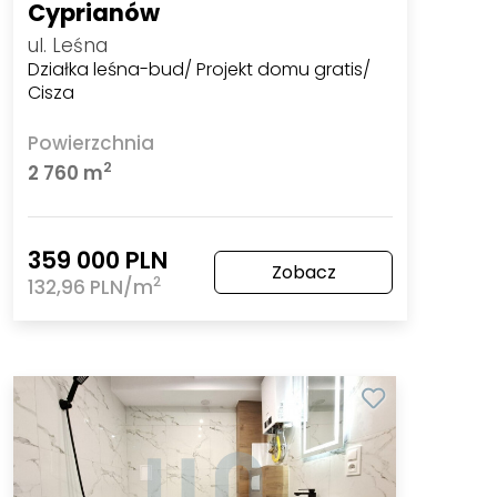
Cyprianów
ul. Leśna
Działka leśna-bud/ Projekt domu gratis/
Cisza
Powierzchnia
2
2 760 m
359 000 PLN
Zobacz
2
132,96 PLN/m