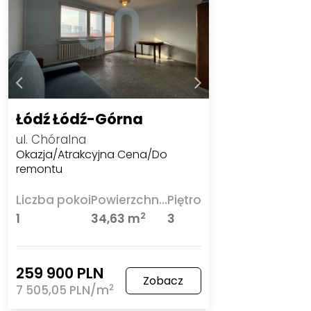
Łódź Łódź-Górna
ul. Chóralna
Okazja/Atrakcyjna Cena/Do
remontu
Liczba pokoi
Powierzchnia
Piętro
2
1
34,63 m
3
259 900 PLN
Zobacz
2
7 505,05 PLN/m