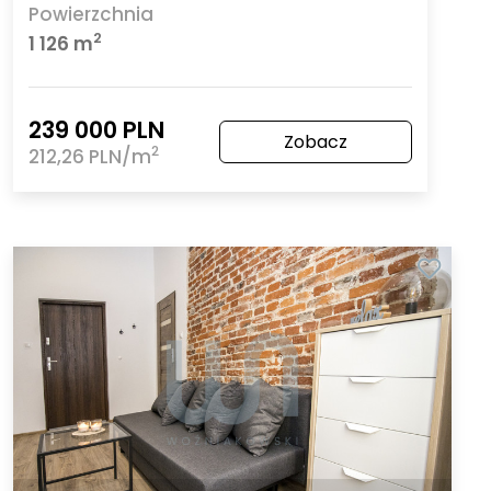
Powierzchnia
2
1 126 m
239 000 PLN
Zobacz
2
212,26 PLN/m