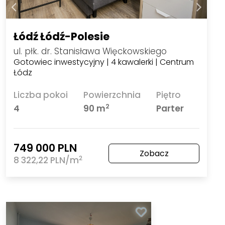
Łódź Łódź-Polesie
ul. płk. dr. Stanisława Więckowskiego
Gotowiec inwestycyjny | 4 kawalerki | Centrum
Łódz
Liczba pokoi
Powierzchnia
Piętro
2
4
90 m
Parter
749 000 PLN
Zobacz
2
8 322,22 PLN/m