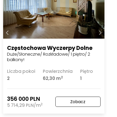
Częstochowa Wyczerpy Dolne
Duże/Słoneczne/ Rozkładowe/ 1 piętro/ 2
balkony!
Liczba pokoi
Powierzchnia
Piętro
2
2
62,30 m
1
356 000 PLN
Zobacz
2
5 714,29 PLN/m