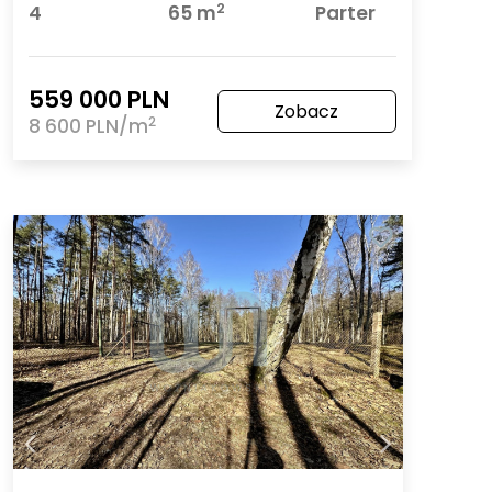
2
4
65 m
Parter
559 000 PLN
Zobacz
2
8 600 PLN/m