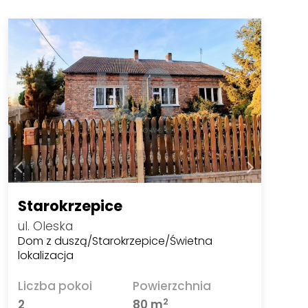
Starokrzepice
ul. Oleska
Dom z duszą/Starokrzepice/Świetna
lokalizacja
Liczba pokoi
Powierzchnia
2
2
80 m