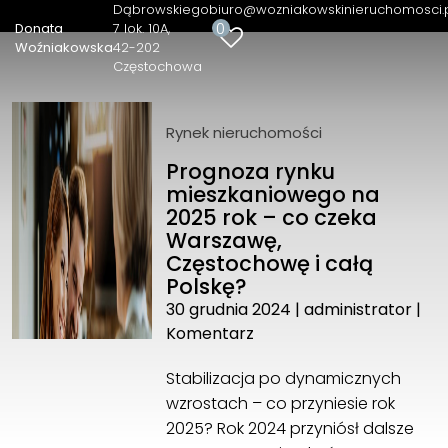
Dąbrowskiego
biuro@wozniakowskinieruchomosci.
0
Donata
7 lok. 10A
Woźniakowska
42-202
Donata Woźniakowska
Częstochowa
Dąbrowskiego 7 lok. 10A
42-202 Częstochowa
+48 572 861 168
Rynek nieruchomości
biuro@wozniakowskinieruchomosci.pl
Prognoza rynku
mieszkaniowego na
2025 rok – co czeka
Warszawę,
Częstochowę i całą
Polskę?
30 grudnia 2024
|
administrator
|
Komentarz
Stabilizacja po dynamicznych
wzrostach – co przyniesie rok
2025? Rok 2024 przyniósł dalsze