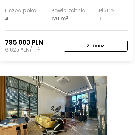
Liczba pokoi
Powierzchnia
Piętro
2
4
120 m
1
795 000 PLN
Zobacz
2
6 625 PLN/m