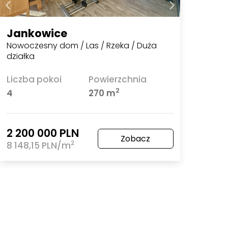
Jankowice
Nowoczesny dom / Las / Rzeka / Duża
działka
Liczba pokoi
Powierzchnia
2
4
270 m
2 200 000 PLN
Zobacz
2
8 148,15 PLN/m