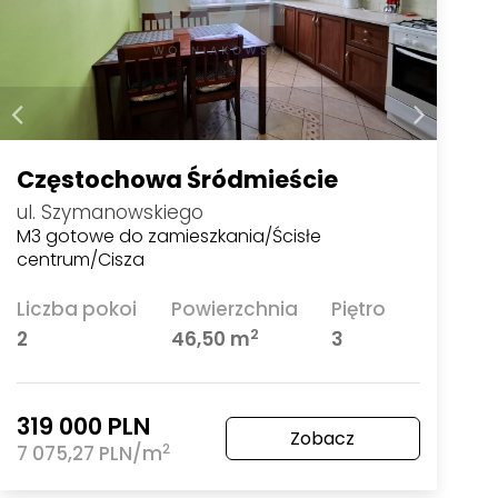
Częstochowa Śródmieście
ul. Szymanowskiego
M3 gotowe do zamieszkania/Ścisłe
centrum/Cisza
Liczba pokoi
Powierzchnia
Piętro
2
2
46,50 m
3
319 000 PLN
Zobacz
2
7 075,27 PLN/m