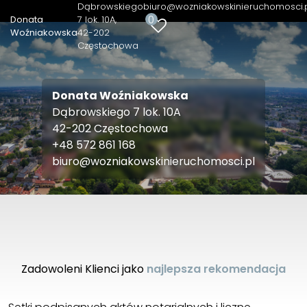
Dąbrowskiego
biuro@wozniakowskinieruchomosci.
0
Donata
7 lok. 10A
Woźniakowska
42-202
Częstochowa
Donata Woźniakowska
Dąbrowskiego 7 lok. 10A
42-202 Częstochowa
+48 572 861 168
biuro@wozniakowskinieruchomosci.pl
Zadowoleni Klienci jako
najlepsza rekomendacja