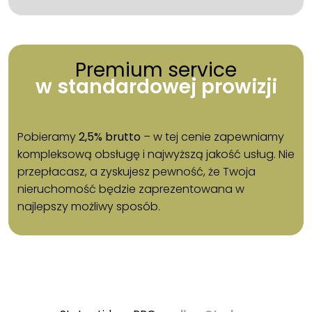
Premium service
w standardowej prowizji
Pobieramy
2,5% brutto
– w tej cenie zapewniamy
kompleksową obsługę i najwyższą jakość usług. Nie
przepłacasz, a zyskujesz pewność, że Twoja
nieruchomość będzie zaprezentowana w
najlepszy możliwy sposób.